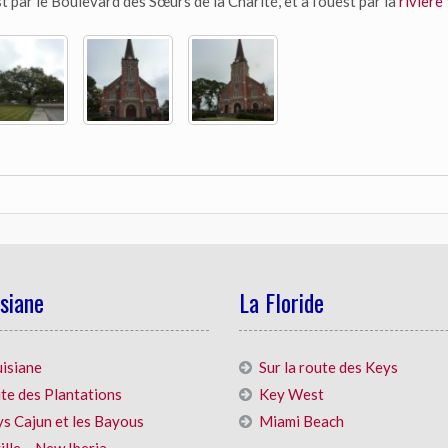
st par le Boulevard des Sœurs de la Charité, et à l’ouest par la
rivière
isiane
La Floride
uisiane
Sur la route des Keys
te des Plantations
Key West
ys Cajun et les Bayous
Miami Beach