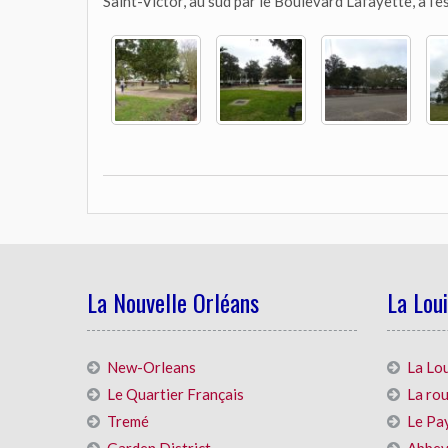
Saint-Victor, au sud par le Boulevard Lafayette, à l’e
La Nouvelle Orléans
La Lou
New-Orleans
La Lo
Le Quartier Français
La rou
Tremé
Le Pa